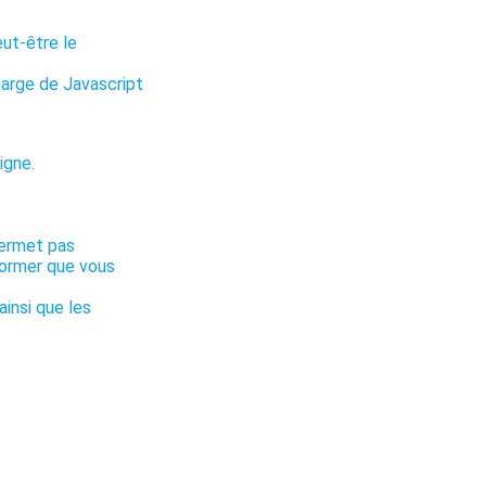
eut-être le
harge de Javascript
igne.
permet pas
nformer que vous
ainsi que les