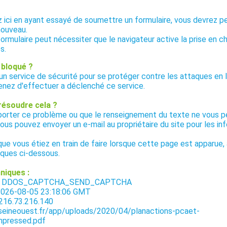
ez ici en ayant essayé de soumettre un formulaire, vous devrez p
nouveau.
formulaire peut nécessiter que le navigateur active la prise en c
s.
 bloqué ?
 un service de sécurité pour se protéger contre les attaques en l
enez d'effectuer a déclenché ce service.
résoudre cela ?
eporter ce problème ou que le renseignement du texte ne vous 
vous pouvez envoyer un e-mail au propriétaire du site pour les i
 que vous étiez en train de faire lorsque cette page est apparue, 
iques ci-dessous.
niques :
ge : DDOS_CAPTCHA_SEND_CAPTCHA
 2026-08-05 23:18:06 GMT
 216.73.216.140
.seineouest.fr/app/uploads/2020/04/planactions-pcaet-
mpressed.pdf