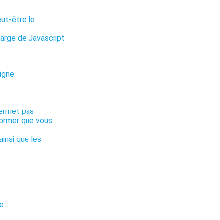
eut-être le
harge de Javascript
igne.
permet pas
nformer que vous
ainsi que les
ue