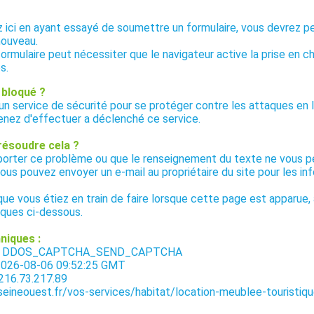
ez ici en ayant essayé de soumettre un formulaire, vous devrez p
nouveau.
formulaire peut nécessiter que le navigateur active la prise en c
s.
 bloqué ?
 un service de sécurité pour se protéger contre les attaques en l
enez d'effectuer a déclenché ce service.
résoudre cela ?
eporter ce problème ou que le renseignement du texte ne vous 
vous pouvez envoyer un e-mail au propriétaire du site pour les i
 que vous étiez en train de faire lorsque cette page est apparue, 
iques ci-dessous.
niques :
ge : DDOS_CAPTCHA_SEND_CAPTCHA
 2026-08-06 09:52:25 GMT
 216.73.217.89
seineouest.fr/vos-services/habitat/location-meublee-touristiq