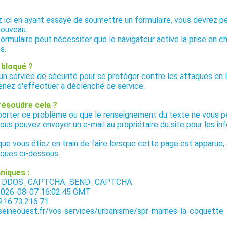
ez ici en ayant essayé de soumettre un formulaire, vous devrez p
nouveau.
formulaire peut nécessiter que le navigateur active la prise en c
s.
 bloqué ?
 un service de sécurité pour se protéger contre les attaques en l
enez d'effectuer a déclenché ce service.
résoudre cela ?
eporter ce problème ou que le renseignement du texte ne vous 
vous pouvez envoyer un e-mail au propriétaire du site pour les i
 que vous étiez en train de faire lorsque cette page est apparue, 
iques ci-dessous.
niques :
ge : DDOS_CAPTCHA_SEND_CAPTCHA
 2026-08-07 16:02:45 GMT
 216.73.216.71
seineouest.fr/vos-services/urbanisme/spr-marnes-la-coquette