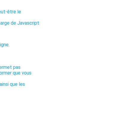
eut-être le
harge de Javascript
igne.
permet pas
nformer que vous
ainsi que les